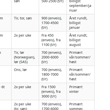
søn
500-2500 (t/r)
billigst
september/ja
nuar
5m
Tir, tor, søn
900 (enveis),
Året rundt,
1700-4500
billigst
(t/r)
januar
5m
2x per uke
Fra 450
Året rundt,
(enveis), fra
billigst
1100 (t/r)
august
m
Tir, lør
700 (enveis),
Primært
(Norwegian),
2000-6000
vår/sommer/
lør (SAS)
(t/r)
høst
Ons, lør
700 (enveis),
Primært
1800-7000
vår/sommer/
(t/r)
høst
 6t
2x per uke
Fra 1500
Primært
(enveis), fra
vinter
3000 (t/r)
2x per uke
700 (enveis),
Primært
(tir, søn)
1700-6000
sommer,