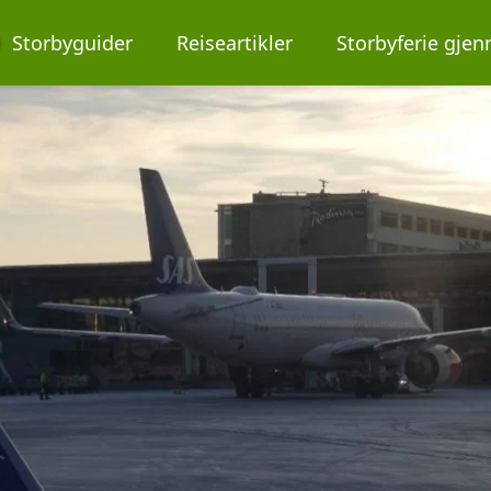
O
Storbyguider
Reiseartikler
Storbyferie gje