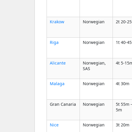
Krakow
Norwegian
2t 20-2
Riga
Norwegian
1t 40-4
Alicante
Norwegian,
4t 5-15
SAS
Malaga
Norwegian
4t 30m
Gran Canaria
Norwegian
5t 55m –
5m
Nice
Norwegian
3t 20m