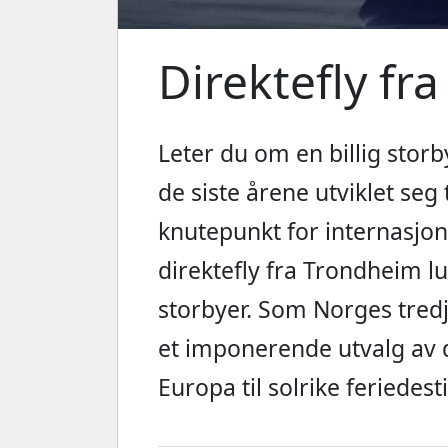
Direktefly fr
Leter du om en billig stor
de siste årene utviklet seg t
knutepunkt for internasjon
direktefly fra Trondheim l
storbyer. Som Norges tredje
et imponerende utvalg av dir
Europa til solrike feriedes