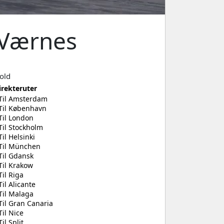
 Værnes
old
irekteruter
Til Amsterdam
Til København
Til London
Til Stockholm
Til Helsinki
Til München
Til Gdansk
Til Krakow
Til Riga
Til Alicante
Til Malaga
Til Gran Canaria
Til Nice
Til Split