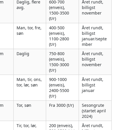
5m
Daglig, flere
600-700
Året rundt,
avg.
(enveis),
billigst
1500-3500
november
(t/r)
Man, tor, fre,
400-500
Året rundt,
søn
(enveis),
billigst
1100-2800
januar/septe
(t/r)
mber
5m
Daglig
750-800
Året rundt,
(enveis),
billigst
1500-3000
november
(t/r)
Man, tir, ons,
900-1000
Året rundt,
tor, lør, søn
(enveis),
billigst
2400-5500
januar
(t/r)
0m
Tor, søn
Fra 3000 (t/r)
Sesongrute
(startet april
2024)
Tir, tor, lør,
200 (enveis),
Året rundt,