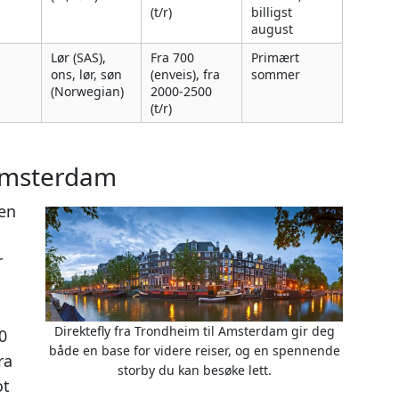
(t/r)
billigst
august
Lør (SAS),
Fra 700
Primært
ons, lør, søn
(enveis), fra
sommer
(Norwegian)
2000-2500
(t/r)
 Amsterdam
en
r
Direktefly fra Trondheim til Amsterdam gir deg
0
både en base for videre reiser, og en spennende
ra
storby du kan besøke lett.
ot