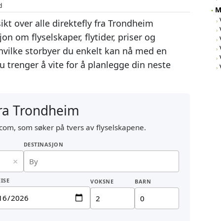
d
M
sikt over alle direktefly fra Trondheim
n om flyselskaper, flytider, priser og
 hvilke storbyer du enkelt kan nå med en
 trenger å vite for å planlegge din neste
 fra Trondheim
com, som søker på tvers av flyselskapene.
DESTINASJON
×
ISE
VOKSNE
BARN