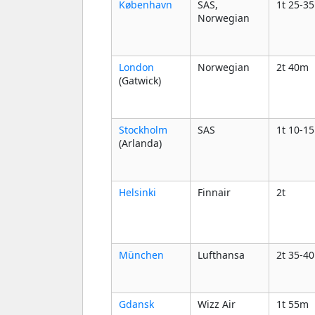
København
SAS,
1t 25-3
Norwegian
London
Norwegian
2t 40m
(Gatwick)
Stockholm
SAS
1t 10-1
(Arlanda)
Helsinki
Finnair
2t
München
Lufthansa
2t 35-4
Gdansk
Wizz Air
1t 55m