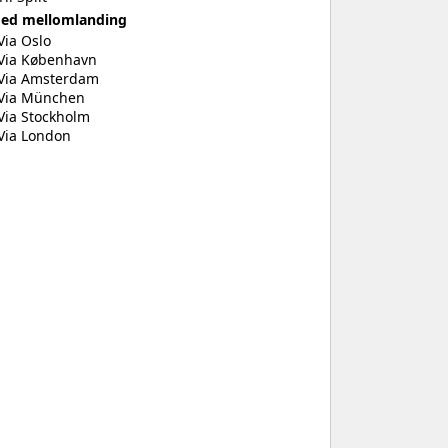
ed mellomlanding
Via Oslo
Via København
Via Amsterdam
Via München
Via Stockholm
Via London