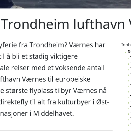
a Trondheim lufthavn
byferie fra Trondheim? Værnes har
Innh
D
il å bli et stadig viktigere
ale reiser med et voksende antall
ufthavn Værnes til europeiske
 største flyplass tilbyr Værnes nå
ektefly til alt fra kulturbyer i Øst-
tinasjoner i Middelhavet.