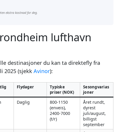
 uten ekstra kostnad for deg.
 Trondheim lufthavn
lle destinasjoner du kan ta direktefly fra
i 2025 (sjekk
Avinor
):
lig
Flydager
Typiske
Sesongvarias
priser (NOK)
joner
m
Daglig
800-1150
Året rundt,
(enveis),
dyrest
2400-7000
juli/august,
(t/r)
billigst
september