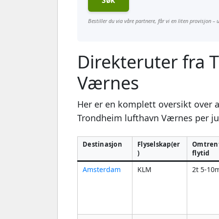
Søk
Bestiller du via våre partnere, får vi en liten provisjon –
Direkteruter fra
Værnes
Her er en komplett oversikt over a
Trondheim lufthavn Værnes per jul
Destinasjon
Flyselskap(er
Omtrent
)
flytid
Amsterdam
KLM
2t 5-10