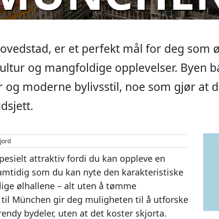
vedstad, er et perfekt mål for deg som øns
kultur og mangfoldige opplevelser. Byen 
r og moderne bylivsstil, noe som gjør at d
dsjett.
jord
esielt attraktiv fordi du kan oppleve en
amtidig som du kan nyte den karakteristiske
lige ølhallene – alt uten å tømme
 til München gir deg muligheten til å utforske
trendy bydeler, uten at det koster skjorta.