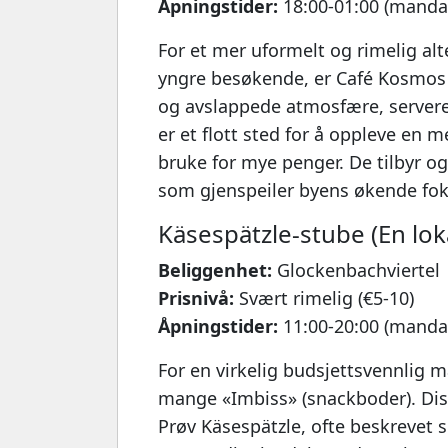
Åpningstider:
18:00-01:00 (mandag
For et mer uformelt og rimelig alt
yngre besøkende, er Café Kosmos 
og avslappede atmosfære, serverer
er et flott sted for å oppleve e
bruke for mye penger. De tilbyr o
som gjenspeiler byens økende foku
Käsespätzle-stube (En lok
Beliggenhet:
Glockenbachviertel
Prisnivå:
Svært rimelig (€5-10)
Åpningstider:
11:00-20:00 (manda
For en virkelig budsjettsvennlig
mange «Imbiss» (snackboder). Disse
Prøv Käsespätzle, ofte beskrevet