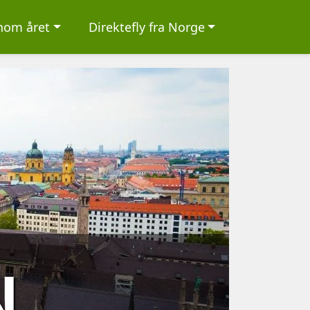
nnom året
Direktefly fra Norge
N