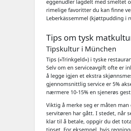
eggenudler lagdelt med smeltet o
rimelige favoritter du kan finne 
Leberkässemmel (kjøttpudding i r
Tips om tysk matkultur
Tipskultur i München
Tips («Trinkgeld») i tyske restaura
Selv om en serviceavgift ofte er in
å legge igjen et ekstra skjønnsmes
gjennomsnittlig service er 5% akse
nærmere 10-15% en sjenerøs gest
Viktig å merke seg er måten man gi
servitøren har gått. I stedet, nå
klar til å betale, oppgir du det to
tipset. For eksempel, hvis regninge