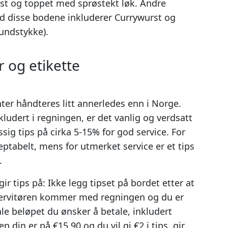
st og toppet med sprøstekt løk. Andre
ved disse bodene inkluderer Currywurst og
undstykke).
 og etikette
nter håndteres litt annerledes enn i Norge.
kludert i regningen, er det vanlig og verdsatt
sig tips på cirka 5-15% for god service. For
ptabelt, mens for utmerket service er et tips
.
r tips på: Ikke legg tipset på bordet etter at
r servitøren kommer med regningen og du er
tale beløpet du ønsker å betale, inkludert
n din er på €15,90 og du vil gi €2 i tips, gir