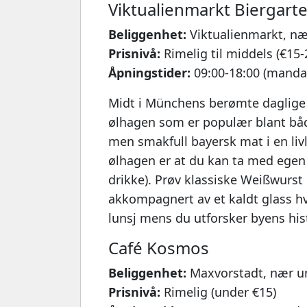
Viktualienmarkt Biergart
Beliggenhet:
Viktualienmarkt, næ
Prisnivå:
Rimelig til middels (€15-
Åpningstider:
09:00-18:00 (manda
Midt i Münchens berømte daglige
ølhagen som er populær blant både
men smakfull bayersk mat i en liv
ølhagen er at du kan ta med egen
drikke). Prøv klassiske Weißwurst
akkompagnert av et kaldt glass hve
lunsj mens du utforsker byens his
Café Kosmos
Beliggenhet:
Maxvorstadt, nær un
Prisnivå:
Rimelig (under €15)