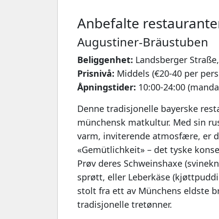
Anbefalte restaurante
Augustiner-Bräustuben
Beliggenhet:
Landsberger Straße,
Prisnivå:
Middels (€20-40 per pers
Åpningstider:
10:00-24:00 (manda
Denne tradisjonelle bayerske rest
münchensk matkultur. Med sin ru
varm, inviterende atmosfære, er d
«Gemütlichkeit» – det tyske konse
Prøv deres Schweinshaxe (svinekno
sprøtt, eller Leberkäse (kjøttpudd
stolt fra ett av Münchens eldste b
tradisjonelle tretønner.