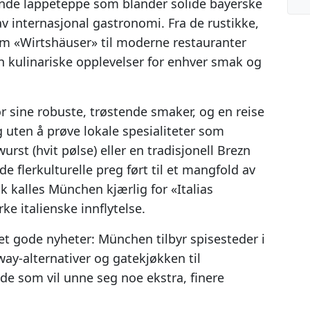
de lappeteppe som blander solide bayerske
v internasjonal gastronomi. Fra de rustikke,
om «Wirtshäuser» til moderne restauranter
n kulinariske opplevelser for enhver smak og
r sine robuste, trøstende smaker, og en reise
g uten å prøve lokale spesialiteter som
st (hvit pølse) eller en tradisjonell Brezn
e flerkulturelle preg ført til et mangfold av
sk kalles München kjærlig for «Italias
ke italienske innflytelse.
et gode nyheter: München tilbyr spisesteder i
away-alternativer og gatekjøkken til
de som vil unne seg noe ekstra, finere