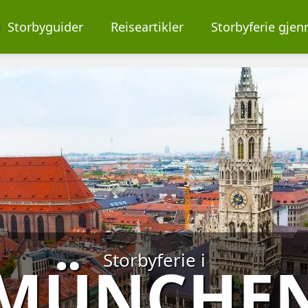
O
Storbyguider
Reiseartikler
Storbyferie gje
Storbyferie i
MÜNCHE