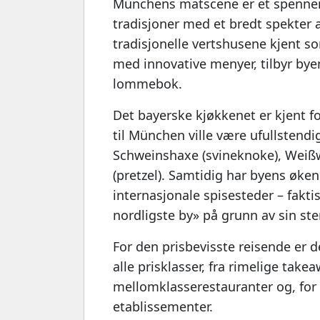
Münchens matscene er et spennen
tradisjoner med et bredt spekter a
tradisjonelle vertshusene kjent s
med innovative menyer, tilbyr bye
lommebok.
Det bayerske kjøkkenet er kjent fo
til München ville være ufullstendi
Schweinshaxe (svineknoke), Weißwur
(pretzel). Samtidig har byens økend
internasjonale spisesteder – fakti
nordligste by» på grunn av sin ster
For den prisbevisste reisende er d
alle prisklasser, fra rimelige take
mellomklasserestauranter og, for 
etablissementer.