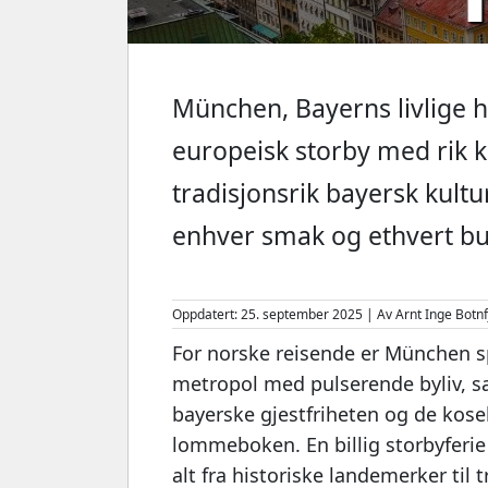
München, Bayerns livlige ho
europeisk storby med rik 
tradisjonsrik bayersk kultu
enhver smak og ethvert bu
Oppdatert: 25. september 2025 | Av Arnt Inge Botnf
For norske reisende er München sp
metropol med pulserende byliv, s
bayerske gjestfriheten og de kose
lommeboken. En billig storbyferie
alt fra historiske landemerker til 