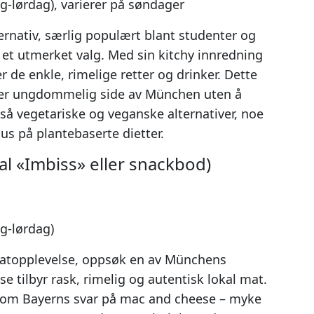
-lørdag), varierer på søndager
ernativ, særlig populært blant studenter og
et utmerket valg. Med sin kitchy innredning
 de enkle, rimelige retter og drinker. Dette
n mer ungdommelig side av München uten å
gså vegetariske og veganske alternativer, noe
s på plantebaserte dietter.
al «Imbiss» eller snackbod)
g-lørdag)
 matopplevelse, oppsøk en av Münchens
 tilbyr rask, rimelig og autentisk lokal mat.
 som Bayerns svar på mac and cheese – myke