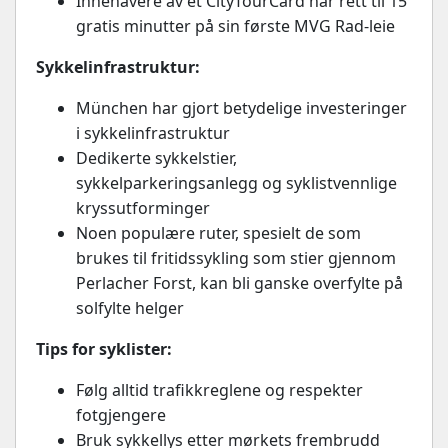
Innehavere av et CityTourCard har rett til 15
gratis minutter på sin første MVG Rad-leie
Sykkelinfrastruktur:
München har gjort betydelige investeringer
i sykkelinfrastruktur
Dedikerte sykkelstier,
sykkelparkeringsanlegg og syklistvennlige
kryssutforminger
Noen populære ruter, spesielt de som
brukes til fritidssykling som stier gjennom
Perlacher Forst, kan bli ganske overfylte på
solfylte helger
Tips for syklister:
Følg alltid trafikkreglene og respekter
fotgjengere
Bruk sykkellys etter mørkets frembrudd