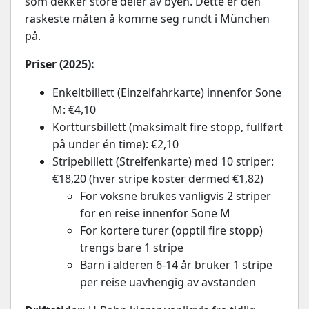
som dekker store deler av byen. Dette er den
raskeste måten å komme seg rundt i München
på.
Priser (2025):
Enkeltbillett (Einzelfahrkarte) innenfor Sone
M: €4,10
Korttursbillett (maksimalt fire stopp, fullført
på under én time): €2,10
Stripebillett (Streifenkarte) med 10 striper:
€18,20 (hver stripe koster dermed €1,82)
For voksne brukes vanligvis 2 striper
for en reise innenfor Sone M
For kortere turer (opptil fire stopp)
trengs bare 1 stripe
Barn i alderen 6-14 år bruker 1 stripe
per reise uavhengig av avstanden