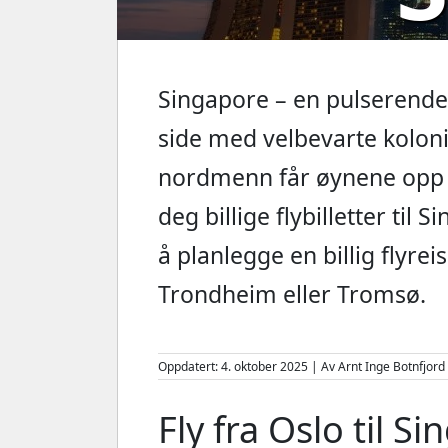
Singapore – en pulserende b
side med velbevarte koloni
nordmenn får øynene opp f
deg billige flybilletter til
å planlegge en billig flyrei
Trondheim eller Tromsø.
Oppdatert: 4. oktober 2025 | Av Arnt Inge Botnfjord
Fly fra Oslo til S