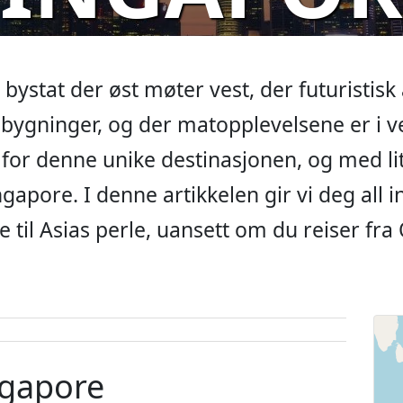
ystat der øst møter vest, der futuristisk 
bygninger, og der matopplevelsene er i ve
or denne unike destinasjonen, og med lit
 Singapore. I denne artikkelen gir vi deg al
se til Asias perle, uansett om du reiser fr
ingapore