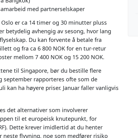
via Bangkok)
i samarbeid med partnerselskaper
a Oslo er ca 14 timer og 30 minutter pluss
er betydelig avhengig av sesong, hvor lang
t flyselskap. Du kan forvente å betale fra
lett og fra ca 6 800 NOK for en tur-retur
tt koster mellom 7 400 NOK og 15 200 NOK.
ttene til Singapore, bør du bestille flere
og september rapporteres ofte som de
i kan ha høyere priser. Januar faller vanligvis
es det alternativer som involverer
appen til et europeisk knutepunkt, for
F). Dette krever imidlertid at du henter
or neste flyvning, noe som medfører risiko