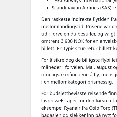
THAI Airways International (
Scandinavian Airlines (SAS) 
Den raskeste indirekte flytiden fr
mellomlandingstid. Prisene varier
tid i forveien du bestiller, og valg
omtrent 3 900 NOK for en enveisbil
billett. En typisk tur-retur bille
For å sikre deg de billigste flybille
måneder i forveien. Mai, august 
rimeligste månedene å fly, mens jul
i en mellomkategori prismessig.
For budsjettbevisste reisende finn
lavprisselskaper for den første et
eksempel Ryanair fra Oslo Torp (TR
bagasjen og sjekker inn på nytt f