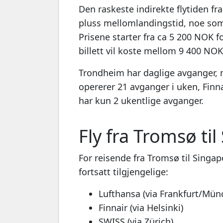
Den raskeste indirekte flytiden f
pluss mellomlandingstid, noe som 
Prisene starter fra ca 5 200 NOK fo
billett vil koste mellom 9 400 NO
Trondheim har daglige avganger,
opererer 21 avganger i uken, Finn
har kun 2 ukentlige avganger.
Fly fra Tromsø ti
For reisende fra Tromsø til Singa
fortsatt tilgjengelige:
Lufthansa (via Frankfurt/Mün
Finnair (via Helsinki)
SWISS (via Zürich)