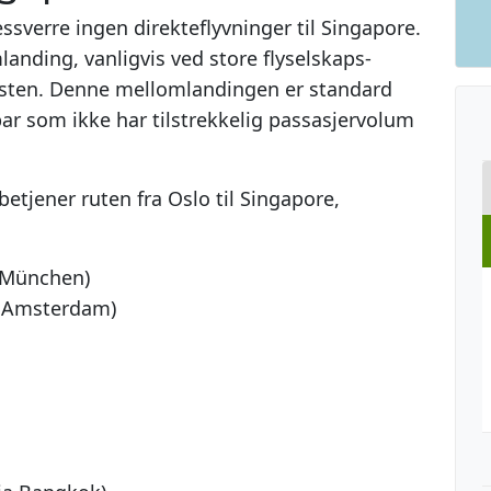
essverre ingen direkteflyvninger til Singapore.
landing, vanligvis ved store flyselskaps-
østen. Denne mellomlandingen er standard
ar som ikke har tilstrekkelig passasjervolum
etjener ruten fra Oslo til Singapore,
r München)
a Amsterdam)