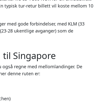
En typisk tur-retur billett vil koste mellom 10
nger med gode forbindelser, med KLM (33
 (23-28 ukentlige avganger) som de
 til Singapore
du også regne med mellomlandinger. De
ner denne ruten er:
chen)