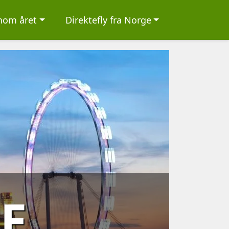
nnom året
Direktefly fra Norge
E