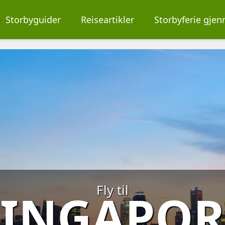
O
Storbyguider
Reiseartikler
Storbyferie gje
Fly til
SINGAPOR