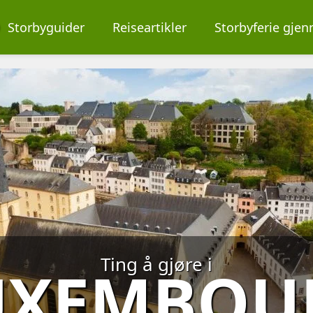
O
Storbyguider
Reiseartikler
Storbyferie gje
Ting å gjøre i
UXEMBOU