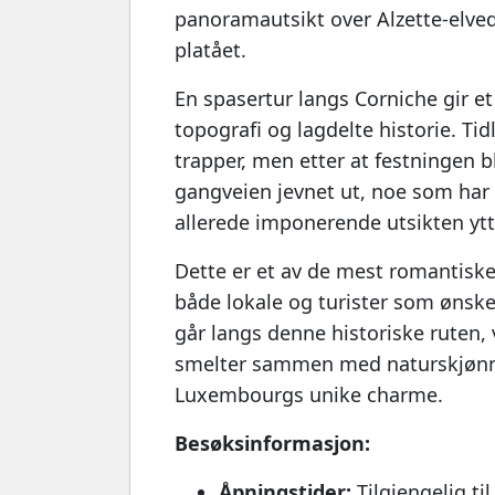
panoramautsikt over Alzette-elv
platået.
En spasertur langs Corniche gir e
topografi og lagdelte historie. T
trapper, men etter at festningen b
gangveien jevnet ut, noe som har 
allerede imponerende utsikten ytt
Dette er et av de mest romantiske
både lokale og turister som ønske
går langs denne historiske ruten,
smelter sammen med naturskjønne 
Luxembourgs unike charme.
Besøksinformasjon:
Åpningstider:
Tilgjengelig ti