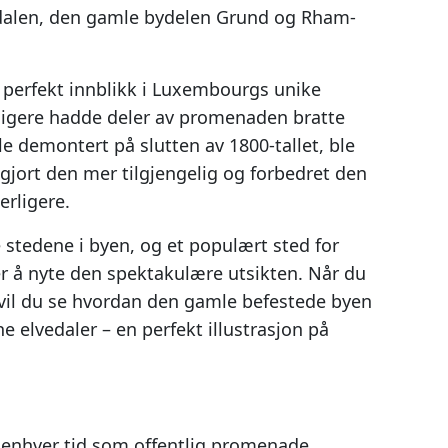
edalen, den gamle bydelen Grund og Rham-
t perfekt innblikk i Luxembourgs unike
idligere hadde deler av promenaden bratte
le demontert på slutten av 1800-tallet, ble
gjort den mer tilgjengelig og forbedret den
erligere.
 stedene i byen, og et populært sted for
r å nyte den spektakulære utsikten. Når du
 vil du se hvordan den gamle befestede byen
elvedaler – en perfekt illustrasjon på
l enhver tid som offentlig promenade