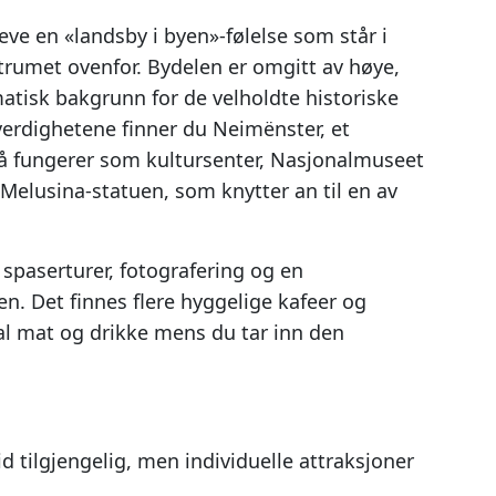
eve en «landsby i byen»-følelse som står i
ntrumet ovenfor. Bydelen er omgitt av høye,
atisk bakgrunn for de velholdte historiske
verdighetene finner du Neimënster, et
nå fungerer som kultursenter, Nasjonalmuseet
 Melusina-statuen, som knytter an til en av
e spaserturer, fotografering og en
. Det finnes flere hyggelige kafeer og
al mat og drikke mens du tar inn den
id tilgjengelig, men individuelle attraksjoner