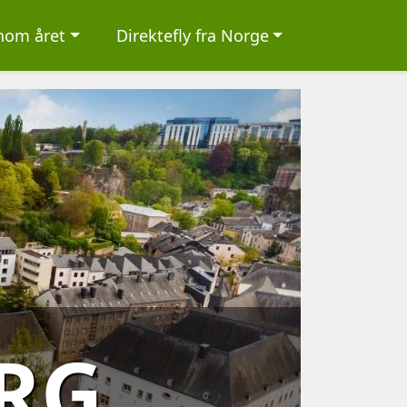
nnom året
Direktefly fra Norge
RG