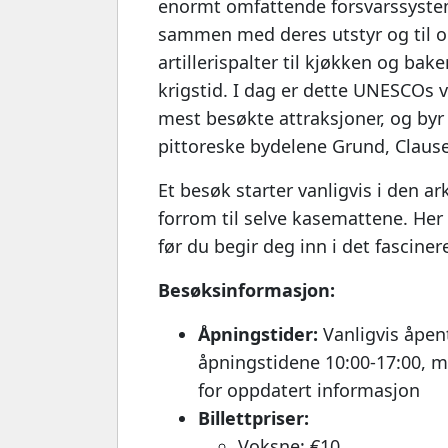
enormt omfattende forsvarssyste
sammen med deres utstyr og til o
artillerispalter til kjøkken og bak
krigstid. I dag er dette UNESCOs 
mest besøkte attraksjoner, og byr 
pittoreske bydelene Grund, Clause
Et besøk starter vanligvis i den 
forrom til selve kasemattene. Her 
før du begir deg inn i det fascine
Besøksinformasjon:
Åpningstider:
Vanligvis åpent
åpningstidene 10:00-17:00, me
for oppdatert informasjon
Billettpriser:
Voksne: €10