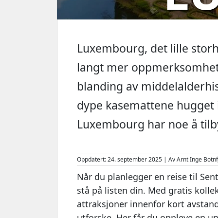
Luxembourg, det lille stor
langt mer oppmerksomhet 
blanding av middelalderhis
dype kasemattene hugget in
Luxembourg har noe å tilb
Oppdatert: 24. september 2025 | Av Arnt Inge Botnf
Når du planlegger en reise til Sent
stå på listen din. Med gratis koll
attraksjoner innenfor kort avsta
utforske. Her får du oppleve en 