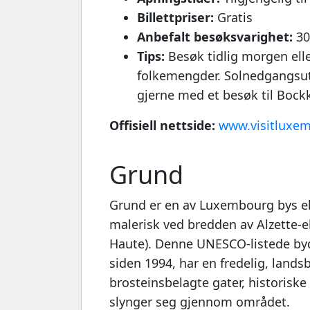
Billettpriser:
Gratis
Anbefalt besøksvarighet:
30 
Tips:
Besøk tidlig morgen ell
folkemengder. Solnedgangsut
gjerne med et besøk til Bock
Offisiell nettside:
www.visitluxe
Grund
Grund er en av Luxembourg bys el
malerisk ved bredden av Alzette-e
Haute). Denne UNESCO-listede byd
siden 1994, har en fredelig, lan
brosteinsbelagte gater, historisk
slynger seg gjennom området.