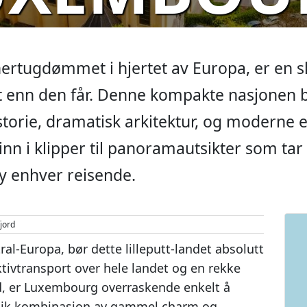
hertugdømmet i hjertet av Europa, er en sk
enn den får. Denne kompakte nasjonen b
torie, dramatisk arkitektur, og moderne e
n i klipper til panoramautsikter som tar 
y enhver reisende.
jord
ral-Europa, bør dette lilleputt-landet absolutt
ektivtransport over hele landet og en rekke
nd, er Luxembourg overraskende enkelt å
unik kombinasjon av gammel charm og