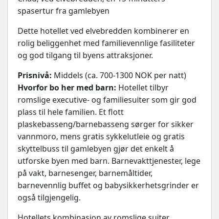
spasertur fra gamlebyen
Dette hotellet ved elvebredden kombinerer en
rolig beliggenhet med familievennlige fasiliteter
og god tilgang til byens attraksjoner.
Prisnivå:
Middels (ca. 700-1300 NOK per natt)
Hvorfor bo her med barn:
Hotellet tilbyr
romslige executive- og familiesuiter som gir god
plass til hele familien. Et flott
plaskebasseng/barnebasseng sørger for sikker
vannmoro, mens gratis sykkelutleie og gratis
skyttelbuss til gamlebyen gjør det enkelt å
utforske byen med barn. Barnevakttjenester, lege
på vakt, barnesenger, barnemåltider,
barnevennlig buffet og babysikkerhetsgrinder er
også tilgjengelig.
Hotellets kombinasjon av romslige suiter,