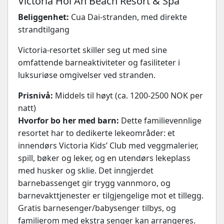
Victoria Hoi An Beach Resort & Spa
Beliggenhet:
Cua Dai-stranden, med direkte
strandtilgang
Victoria-resortet skiller seg ut med sine
omfattende barneaktiviteter og fasiliteter i
luksuriøse omgivelser ved stranden.
Prisnivå:
Middels til høyt (ca. 1200-2500 NOK per
natt)
Hvorfor bo her med barn:
Dette familievennlige
resortet har to dedikerte lekeområder: et
innendørs Victoria Kids’ Club med veggmalerier,
spill, bøker og leker, og en utendørs lekeplass
med husker og sklie. Det inngjerdet
barnebassenget gir trygg vannmoro, og
barnevakttjenester er tilgjengelige mot et tillegg.
Gratis barnesenger/babysenger tilbys, og
familierom med ekstra senger kan arrangeres.