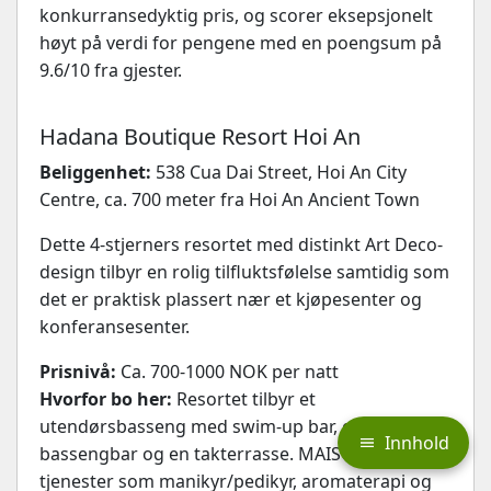
konkurransedyktig pris, og scorer eksepsjonelt
høyt på verdi for pengene med en poengsum på
9.6/10 fra gjester.
Hadana Boutique Resort Hoi An
Beliggenhet:
538 Cua Dai Street, Hoi An City
Centre, ca. 700 meter fra Hoi An Ancient Town
Dette 4-stjerners resortet med distinkt Art Deco-
design tilbyr en rolig tilfluktsfølelse samtidig som
det er praktisk plassert nær et kjøpesenter og
konferansesenter.
Prisnivå:
Ca. 700-1000 NOK per natt
Hvorfor bo her:
Resortet tilbyr et
utendørsbasseng med swim-up bar, en
Innhold
bassengbar og en takterrasse. MAISON SPA tilbyr
tjenester som manikyr/pedikyr, aromaterapi og