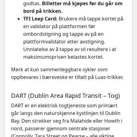
godtas.
Billetter må kjøpes før du går om
bord på trikken.
TFI Leap Card:
Brukere må tappe kortet på
en validator på plattformen før
ombordstigning og tappe av på en
plattformvalidator etter avstigning.
Unnlatelse av å tappe av vil resultere i at
maksimumsprisen belastes kortet.
Merk at kun sammenleggbare sykler som
oppbevares i bæreveske er tillatt på Luas-trikker.
DART (Dublin Area Rapid Transit – Tog)
DART er en elektrisk togtjeneste som primært
går langs den naturskjønne kystlinjen til Dublin
Bay. Den strekker seg fra Malahide eller Howth i
nord, passerer gjennom sentrale stasjoner
(Connolly, Tara Street og Pearse – alle viktige