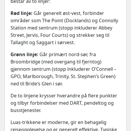
består av to linjer:
Rød linje:
Går generelt øst-vest, forbinder
områder som The Point (Docklands) og Connolly
Station med sentrum (stopp inkluderer Abbey
Street, Jervis, Four Courts) og strekker seg til
Tallaght og Saggart i sørvest.
Grønn linje:
Går primært nord-sør, fra
Broombridge (med overgang til fjerntog)
gjennom sentrum (stopp inkluderer O’Connell –
GPO, Marlborough, Trinity, St. Stephen’s Green)
ned til Bride’s Glen i sør.
De to linjene krysser hverandre på flere punkter
og tilbyr forbindelser med DART, pendeltog og
busstjenester.
Luas-trikkene er moderne, gir en behagelig
reiseopplevelse og er generelt effektive. Typiske