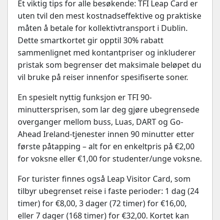
Et viktig tips for alle besøkende: TFI Leap Card er
uten tvil den mest kostnadseffektive og praktiske
måten å betale for kollektivtransport i Dublin.
Dette smartkortet gir opptil 30% rabatt
sammenlignet med kontantpriser og inkluderer
pristak som begrenser det maksimale beløpet du
vil bruke på reiser innenfor spesifiserte soner.
En spesielt nyttig funksjon er TFI 90-
minuttersprisen, som lar deg gjøre ubegrensede
overganger mellom buss, Luas, DART og Go-
Ahead Ireland-tjenester innen 90 minutter etter
første påtapping – alt for en enkeltpris på €2,00
for voksne eller €1,00 for studenter/unge voksne.
For turister finnes også Leap Visitor Card, som
tilbyr ubegrenset reise i faste perioder: 1 dag (24
timer) for €8,00, 3 dager (72 timer) for €16,00,
eller 7 dager (168 timer) for €32,00. Kortet kan