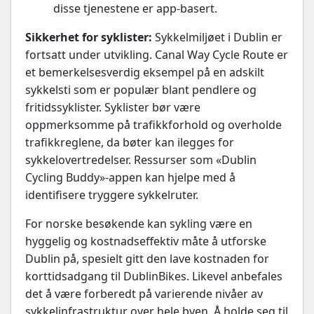
disse tjenestene er app-basert.
Sikkerhet for syklister:
Sykkelmiljøet i Dublin er
fortsatt under utvikling. Canal Way Cycle Route er
et bemerkelsesverdig eksempel på en adskilt
sykkelsti som er populær blant pendlere og
fritidssyklister. Syklister bør være
oppmerksomme på trafikkforhold og overholde
trafikkreglene, da bøter kan ilegges for
sykkelovertredelser. Ressurser som «Dublin
Cycling Buddy»-appen kan hjelpe med å
identifisere tryggere sykkelruter.
For norske besøkende kan sykling være en
hyggelig og kostnadseffektiv måte å utforske
Dublin på, spesielt gitt den lave kostnaden for
korttidsadgang til DublinBikes. Likevel anbefales
det å være forberedt på varierende nivåer av
sykkelinfrastruktur over hele byen. Å holde seg til