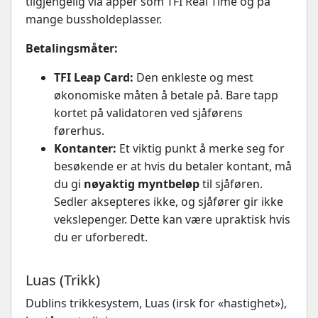
tilgjengelig via apper som TFI Real Time og på
mange bussholdeplasser.
Betalingsmåter:
TFI Leap Card:
Den enkleste og mest
økonomiske måten å betale på. Bare tapp
kortet på validatoren ved sjåførens
førerhus.
Kontanter:
Et viktig punkt å merke seg for
besøkende er at hvis du betaler kontant, må
du gi
nøyaktig myntbeløp
til sjåføren.
Sedler aksepteres ikke, og sjåfører gir ikke
vekslepenger. Dette kan være upraktisk hvis
du er uforberedt.
Luas (Trikk)
Dublins trikkesystem, Luas (irsk for «hastighet»),