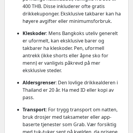
400 THB. Disse inkluderer ofte gratis
drikkekuponger. Eksklusive takbarer kan ha
høyere avgifter eller minimumsforbruk.
Kleskoder
: Mens Bangkoks uteliv generelt
er uformelt, kan eksklusive barer og
takbarer ha kleskoder. Pen, uformell
antrekk (ikke shorts eller åpne sko for
menn) er vanligvis påkrevd på mer
eksklusive steder.
Aldersgrenser
: Den lovlige drikkealderen i
Thailand er 20 år. Ha med ID eller kopi av
pass.
Transport
: For trygg transport om natten,
bruk drosjer med taksameter eller app-
baserte tjenester som Grab. Vær forsiktig
med tuk-tuker sent på kvelden, da prisene