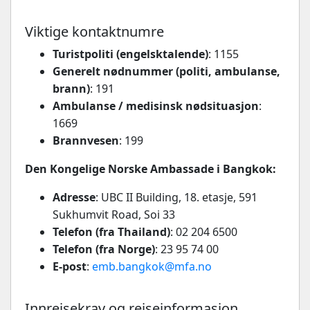
Viktige kontaktnumre
Turistpoliti (engelsktalende)
: 1155
Generelt nødnummer (politi, ambulanse,
brann)
: 191
Ambulanse / medisinsk nødsituasjon
:
1669
Brannvesen
: 199
Den Kongelige Norske Ambassade i Bangkok:
Adresse
: UBC II Building, 18. etasje, 591
Sukhumvit Road, Soi 33
Telefon (fra Thailand)
: 02 204 6500
Telefon (fra Norge)
: 23 95 74 00
E-post
:
emb.bangkok@mfa.no
Innreisekrav og reiseinformasjon