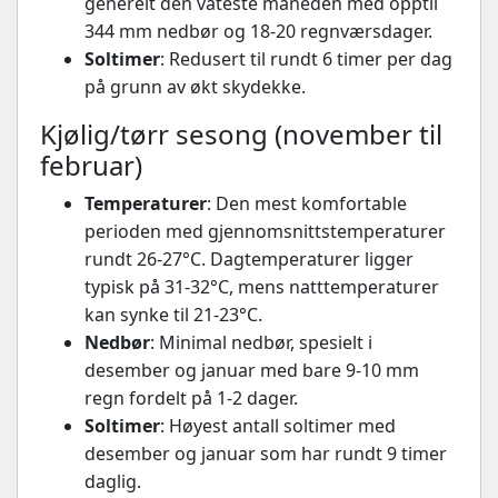
generelt den våteste måneden med opptil
344 mm nedbør og 18-20 regnværsdager.
Soltimer
: Redusert til rundt 6 timer per dag
på grunn av økt skydekke.
Kjølig/tørr sesong (november til
februar)
Temperaturer
: Den mest komfortable
perioden med gjennomsnittstemperaturer
rundt 26-27°C. Dagtemperaturer ligger
typisk på 31-32°C, mens natttemperaturer
kan synke til 21-23°C.
Nedbør
: Minimal nedbør, spesielt i
desember og januar med bare 9-10 mm
regn fordelt på 1-2 dager.
Soltimer
: Høyest antall soltimer med
desember og januar som har rundt 9 timer
daglig.