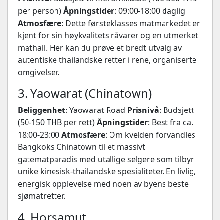
per person)
Åpningstider
: 09:00-18:00 daglig
Atmosfære
: Dette førsteklasses matmarkedet er
kjent for sin høykvalitets råvarer og en utmerket
mathall. Her kan du prøve et bredt utvalg av
autentiske thailandske retter i rene, organiserte
omgivelser.
3. Yaowarat (Chinatown)
Beliggenhet
: Yaowarat Road
Prisnivå
: Budsjett
(50-150 THB per rett)
Åpningstider
: Best fra ca.
18:00-23:00
Atmosfære
: Om kvelden forvandles
Bangkoks Chinatown til et massivt
gatematparadis med utallige selgere som tilbyr
unike kinesisk-thailandske spesialiteter. En livlig,
energisk opplevelse med noen av byens beste
sjømatretter.
4. Horsamut