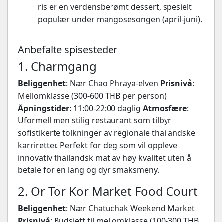
ris er en verdensberømt dessert, spesielt
populær under mangosesongen (april-juni).
Anbefalte spisesteder
1. Charmgang
Beliggenhet
: Nær Chao Phraya-elven
Prisnivå
:
Mellomklasse (300-600 THB per person)
Åpningstider
: 11:00-22:00 daglig
Atmosfære
:
Uformell men stilig restaurant som tilbyr
sofistikerte tolkninger av regionale thailandske
karriretter. Perfekt for deg som vil oppleve
innovativ thailandsk mat av høy kvalitet uten å
betale for en lang og dyr smaksmeny.
2. Or Tor Kor Market Food Court
Beliggenhet
: Nær Chatuchak Weekend Market
Prisnivå
: Budsjett til mellomklasse (100-300 THB