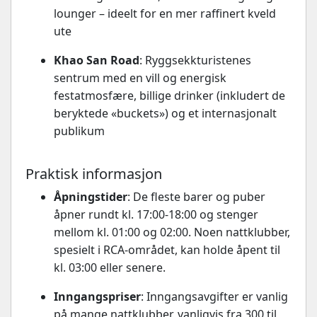
lounger – ideelt for en mer raffinert kveld
ute
Khao San Road
: Ryggsekkturistenes
sentrum med en vill og energisk
festatmosfære, billige drinker (inkludert de
beryktede «buckets») og et internasjonalt
publikum
Praktisk informasjon
Åpningstider
: De fleste barer og puber
åpner rundt kl. 17:00-18:00 og stenger
mellom kl. 01:00 og 02:00. Noen nattklubber,
spesielt i RCA-området, kan holde åpent til
kl. 03:00 eller senere.
Inngangspriser
: Inngangsavgifter er vanlig
på mange nattklubber, vanligvis fra 300 til