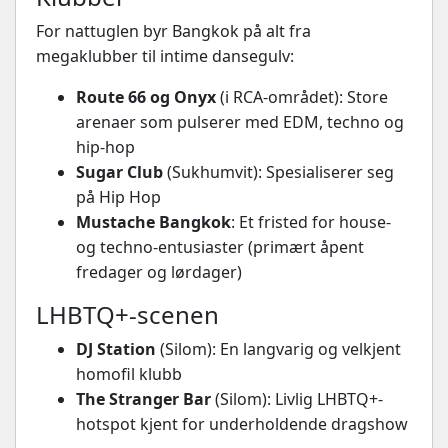
For nattuglen byr Bangkok på alt fra
megaklubber til intime dansegulv:
Route 66 og Onyx
(i RCA-området): Store
arenaer som pulserer med EDM, techno og
hip-hop
Sugar Club
(Sukhumvit): Spesialiserer seg
på Hip Hop
Mustache Bangkok
: Et fristed for house-
og techno-entusiaster (primært åpent
fredager og lørdager)
LHBTQ+-scenen
DJ Station
(Silom): En langvarig og velkjent
homofil klubb
The Stranger Bar
(Silom): Livlig LHBTQ+-
hotspot kjent for underholdende dragshow