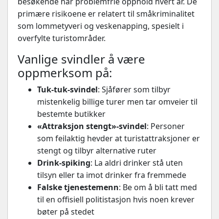
besøkende har problemfrie opphold hvert år. De
primære risikoene er relatert til småkriminalitet
som lommetyveri og veskenapping, spesielt i
overfylte turistområder.
Vanlige svindler å være
oppmerksom på:
Tuk-tuk-svindel
: Sjåfører som tilbyr
mistenkelig billige turer men tar omveier til
bestemte butikker
«Attraksjon stengt»-svindel
: Personer
som feilaktig hevder at turistattraksjoner er
stengt og tilbyr alternative ruter
Drink-spiking
: La aldri drinker stå uten
tilsyn eller ta imot drinker fra fremmede
Falske tjenestemenn
: Be om å bli tatt med
til en offisiell politistasjon hvis noen krever
bøter på stedet