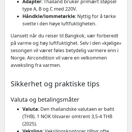
Adapter
: Thailand bruker primært støpsel
type A, B og C med 220V.
Håndkle/lommetørkle
: Nyttig for å tørke
svette i den høye luftfuktigheten.
Uansett når du reiser til Bangkok, vær forberedt
på varme og høy luftfuktighet. Selv i den «kjølige»
sesongen vil været føles betydelig varmere enn i
Norge. Aircondition vil være en velkommen
avveksling fra varmen.
Sikkerhet og praktiske tips
Valuta og betalingsmåter
Valuta
: Den thailandske valutaen er baht
(THB). 1 NOK tilsvarer omtrent 3,5-4 THB
(2025).
Veksling
: Vekslingskontorer tilbyr ofte